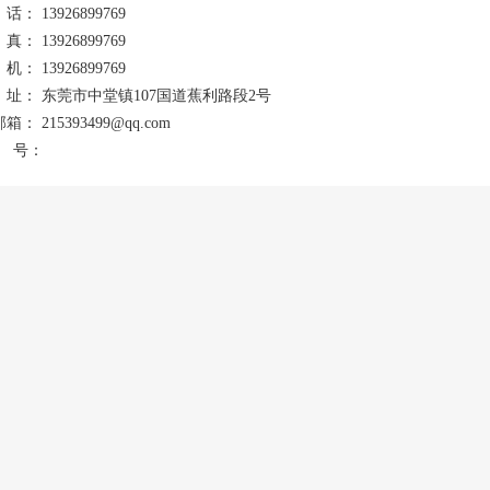
： 13926899769
： 13926899769
： 13926899769
址： 东莞市中堂镇107国道蕉利路段2号
： 215393499@qq.com
 号：