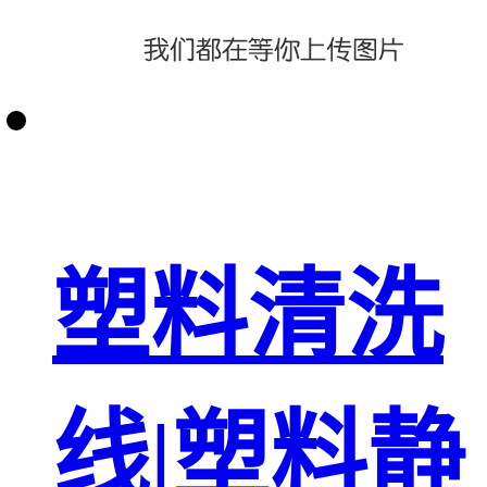
塑料清洗
线|塑料静